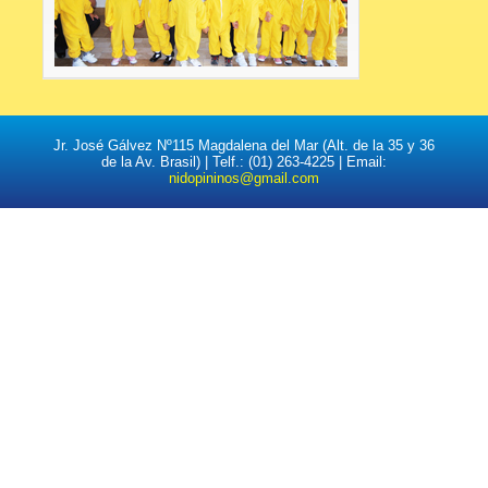
Jr. José Gálvez Nº115 Magdalena del Mar (Alt. de la 35 y 36
de la Av. Brasil) | Telf.: (01) 263-4225 | Email:
nidopininos@gmail.com